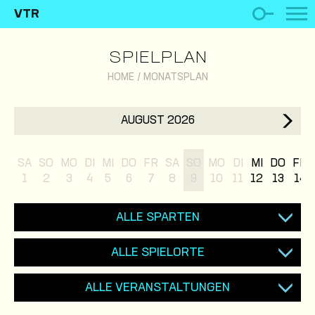
VTR
SPIELPLAN
HOME
/
MONATSPLAN
AUGUST 2026
SA
SO
MO
DI
MI
DO
FR
SA
SO
MO
DI
MI
DO
FR
1
2
3
4
5
6
7
8
9
10
11
12
13
14
ALLE SPARTEN
ALLE SPIELORTE
ALLE VERANSTALTUNGEN