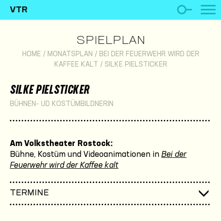
VTR
SPIELPLAN
HOME
/
MONATSPLAN
/
BEI DER FEUERWEHR WIRD DER
KAFFEE KALT
/
SILKE PIELSTICKER
SILKE PIELSTICKER
BÜHNEN- UD KOSTÜMBILDNERIN
Am Volkstheater Rostock:
Bühne, Kostüm und Videoanimationen in
Bei der
Feuerwehr wird der Kaffee kalt
TERMINE