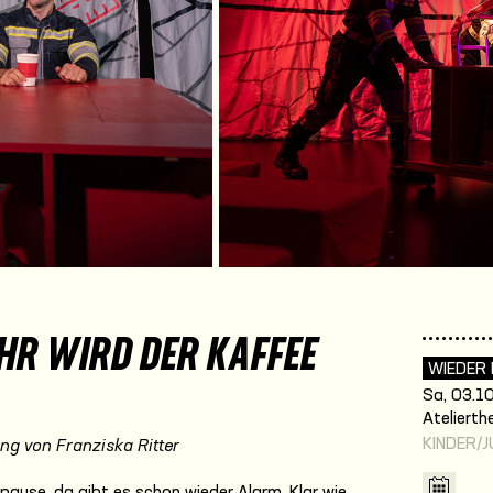
HR WIRD DER KAFFEE
WIEDER
Sa, 03.10
Atelierth
KINDER/
ng von Franziska Ritter