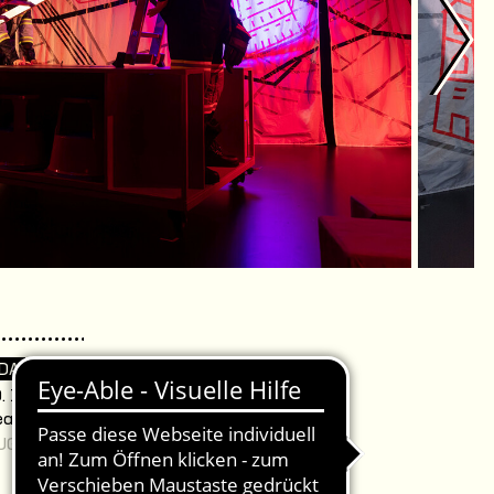
 DA
. 15:00 Uhr /
eater
JUGEND