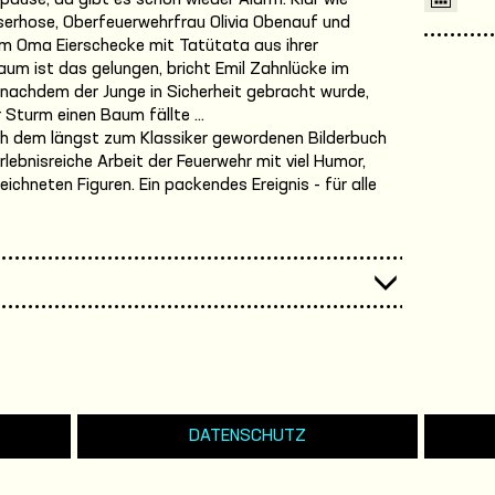
pause, da gibt es schon wieder Alarm. Klar wie
erhose, Oberfeuerwehrfrau Olivia Obenauf und
um Oma Eierschecke mit Tatütata aus ihrer
aum ist das gelungen, bricht Emil Zahnlücke im
nachdem der Junge in Sicherheit gebracht wurde,
 Sturm einen Baum fällte ...
ch dem längst zum Klassiker gewordenen Bilderbuch
lebnisreiche Arbeit der Feuerwehr mit viel Humor,
ichneten Figuren. Ein packendes Ereignis - für alle
DATENSCHUTZ