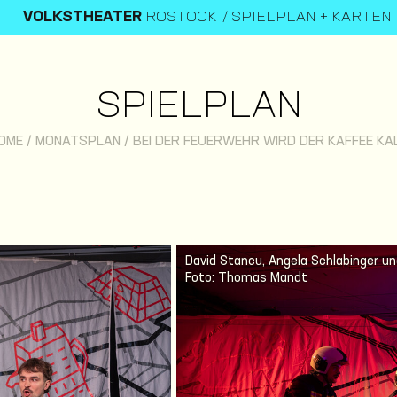
VOLKSTHEATER
ROSTOCK
SPIELPLAN + KARTEN
SPIELPLAN
OME
/
MONATSPLAN
/
BEI DER FEUERWEHR WIRD DER KAFFEE KA
David Stancu, Angela Schlabinger un
Foto: Thomas Mandt