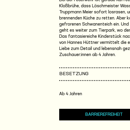
Bei der Feuerwehr ist gerade Kaffee
Kloßbrühe, dass Löschmeister Wass
Truppmann Meier sofort losrasen, 
brennenden Küche zu retten. Aber k
gefrorenen Schwanenteich ein. Und 
geht es weiter zum Tierpark, wo der
Das fantasiereiche Kinderstück na
von Hannes Hüttner vermittelt die er
Liebe zum Detail und lebensnah geze
Zuschauer:innen ab 4 Jahren.
BESETZUNG
Ab 4 Jahren
BARRIEREFREIHEIT