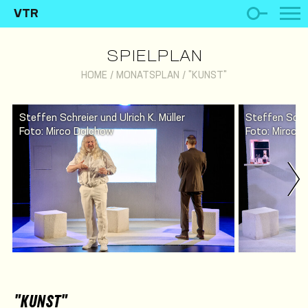
VTR
SPIELPLAN
HOME
/
MONATSPLAN
/
"KUNST"
Steffen Schreier und Ulrich K. Müller
Steffen Schre
Foto: Mirco Dalchow
Foto: Mirco 
"KUNST"