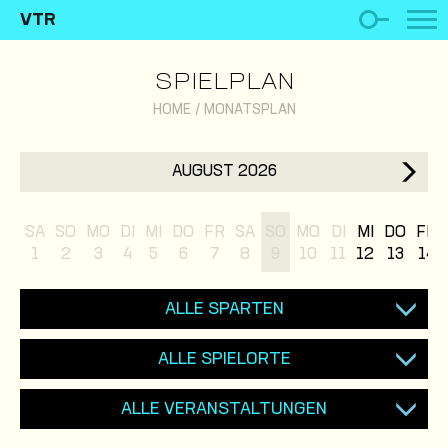
VTR
SPIELPLAN
HOME
/
MONATSPLAN
AUGUST 2026
SA
SO
MO
DI
MI
DO
FR
SA
SO
MO
DI
MI
DO
FR
1
2
3
4
5
6
7
8
9
10
11
12
13
14
ALLE SPARTEN
ALLE SPIELORTE
ALLE VERANSTALTUNGEN