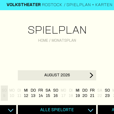
VOLKSTHEATER
ROSTOCK
SPIELPLAN + KARTEN
SPIELPLAN
HOME
/
MONATSPLAN
AUGUST 2026
SO
MO
DI
MI
DO
FR
SA
SO
MO
DI
MI
DO
FR
SA
SO
9
10
11
12
13
14
15
16
17
18
19
20
21
22
23
ALLE SPIELORTE