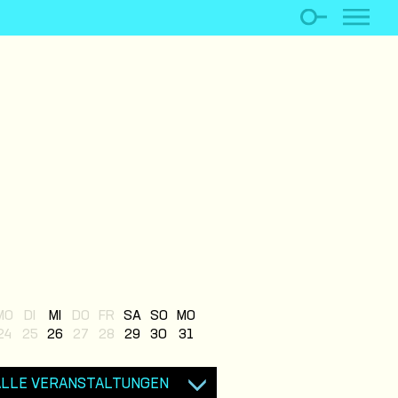
MO
DI
MI
DO
FR
SA
SO
MO
24
25
26
27
28
29
30
31
ALLE VERANSTALTUNGEN