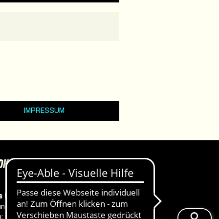
IMPRESSUM
DKASSEN
 Haus, Ateliertheater
ner Straße 134/135
n:
0381 381-4702