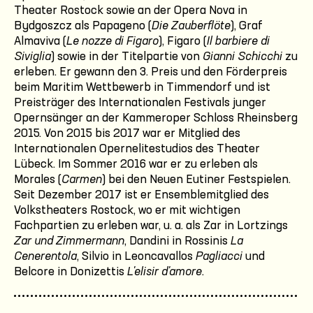
Theater Rostock sowie an der Opera Nova in
Bydgoszcz als Papageno (
Die Zauberflöte
), Graf
Almaviva (
Le nozze di Figaro
), Figaro (
Il barbiere di
Siviglia
) sowie in der Titelpartie von
Gianni Schicchi
zu
erleben. Er gewann den 3. Preis und den Förderpreis
beim Maritim Wettbewerb in Timmendorf und ist
Preisträger des Internationalen Festivals junger
Opernsänger an der Kammeroper Schloss Rheinsberg
2015. Von 2015 bis 2017 war er Mitglied des
Internationalen Opernelitestudios des Theater
Lübeck. Im Sommer 2016 war er zu erleben als
Morales (
Carmen
) bei den Neuen Eutiner Festspielen.
Seit Dezember 2017 ist er Ensemblemitglied des
Volkstheaters Rostock, wo er mit wichtigen
Fachpartien zu erleben war, u. a. als Zar in Lortzings
Zar und Zimmermann
, Dandini in Rossinis
La
Cenerentola
, Silvio in Leoncavallos
Pagliacci
und
Belcore in Donizettis
L'elisir d'amore
.