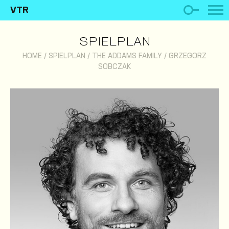
VTR
SPIELPLAN
HOME
/
SPIELPLAN
/
THE ADDAMS FAMILY
/
GRZEGORZ
SOBCZAK