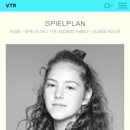
VTR
SPIELPLAN
HOME
/
SPIELPLAN
/
THE ADDAMS FAMILY
/
ALMOG ADLER