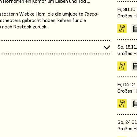
en Hofnarren ein Kampf um Leben und Tod …
Fr, 30.10
tatterin Wiebke Horn, die die umjubelte
Tosca
-
Großes H
kstheaters gebracht haben, kehren für die
 nach Rostock zurück.
So, 15.11
Großes H
Fr, 04.12
Großes H
So, 24.01
Großes H