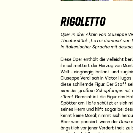
RIGOLETTO
Oper in drei Akten von Giuseppe Ve
Theaterstück „Le roi s’amuse“ von 
In italienischer Sprache mit deutsc
Diese Oper enthält die vielleicht be
ihr schmettert der Herzog von Mantua
Welt - eingängig, brillant, und zugle
Giuseppe Verdi sah in Victor Hugos
diese schillernde Figur: Der Stoff se
eine der größten Schöpfungen ist, 
rühmt
. Gemeint ist die Figur des H
Spötter am Hofe schützt er sich m
seines Herrn und hilft sogar bei de
kennt keine Moral; nimmt sich heraus
Aber was passiert, wenn der
Duca
e
ängstlich vor jener Verderbtheit zu