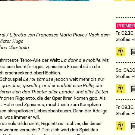
PREMIE
Fr, 02.10
rdi / Libretto von Francesco Maria Piave / Nach dem
Großes H
Victor Hugo
hen Übertiteln
rühmteste Tenor-Arie der Welt:
La donna e mobile
. Mit
 sein leichtfertiges, zynisches Frauenbild in die
So, 04.10
ich erschreckend oberflächlich.
Großes H
 Schauspiel
Le roi s´amuse
jedoch weit mehr als nur
i
grandios, gewaltig, und er enthält eine Rolle, die
deren sich das Theater aller Länder und aller Zeiten
ofnarren Rigoletto, die der Oper ihren Namen gab. Als
it Hohn und Zynismus, macht sich zum Komplizen
Fr, 09.10
ssen skrupellosen Liebesabenteuern. Denn der Adelige
Großes H
, was immer er will.
rstmals Gilda sieht, Rigolettos Tochter, die dieser
 bewahren versucht? Plötzlich wird das Spiel des