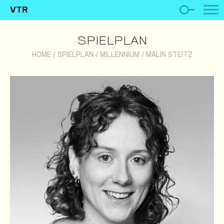
VTR
SPIELPLAN
HOME
/
SPIELPLAN
/
MILLENNIUM
/
MALIN STEITZ