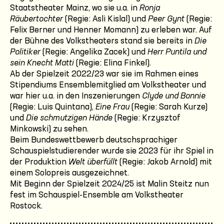
Staatstheater Mainz, wo sie u.a. in
Ronja
Räubertochter
(Regie: Asli Kislal) und
Peer Gynt
(Regie:
Felix Berner und Henner Momann) zu erleben war. Auf
der Bühne des Volkstheaters stand sie bereits in
Die
Politiker
(Regie: Angelika Zacek) und
Herr Puntila und
sein Knecht Matti
(Regie: Elina Finkel).
Ab der Spielzeit 2022/23 war sie im Rahmen eines
Stipendiums Ensemblemitglied am Volkstheater und
war hier u.a. in den Inszenierungen
Clyde und Bonnie
(Regie: Luis Quintana),
Eine Frau
(Regie: Sarah Kurze)
und
Die schmutzigen Hände
(Regie: Krzysztof
Minkowski) zu sehen.
Beim Bundeswettbewerb deutschsprachiger
Schauspielstudierender wurde sie 2023 für ihr Spiel in
der Produktion
Welt überfüllt
(Regie: Jakob Arnold) mit
einem Solopreis ausgezeichnet.
Mit Beginn der Spielzeit 2024/25 ist Malin Steitz nun
fest im Schauspiel-Ensemble am Volkstheater
Rostock.