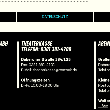
DATENSCHUTZ
GMBH
THEATERKASSE
ABEN
TELEFON: 0381 381-4700
Doberaner Straße 134/135
Großes
Fax: 0381 381-4701
Dobera
E-Mail:
theaterkasse@rostock.de
Telefo
Öffnungszeiten
Klein
Di–Fr: 10:00–18:00 Uhr
Rostoc
Telefo
Weite
… hier