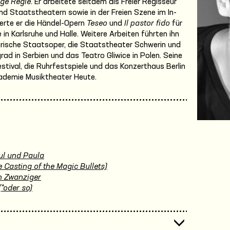
nge Regie
. Er arbeitete seitdem als Freier Regisseur
nd Staatstheatern sowie in der Freien Szene im In-
erte er die Händel-Opern
Teseo
und
Il pastor fido
für
 in Karlsruhe und Halle. Weitere Arbeiten führten ihn
ayrische Staatsoper, die Staatstheater Schwerin und
d in Serbien und das Teatro Gliwice in Polen. Seine
estival, die Ruhrfestspiele und das Konzerthaus Berlin
kademie Musiktheater Heute.
ul und Paula
 Casting of the Magic Bullets)
n Zwanziger
(*oder so)