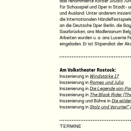
das renommierte
Körber Studio Ju
für Schauspiel und Oper in Stadt- u
und Ausland. Unter anderem inszeni
die Internationalen Händelfestspiele
an die Deutsche Oper Berlin, die B
Saarbrücken, ans Madlenianum Belgra
Arbeiten wurden u. a. ans Lucerne F
eingeladen. Er ist Stipendiat der A
Am Volkstheater Rostock:
Inszenierung in
Windstärke 17
Inszenierung in
Romeo und Julia
Inszenierung in
Die Legende von Pa
Inszenierung in
The Black Rider (The
Inszenierung und Bühne in
Die wilde
Inszenierung in
Stolz und Vorurteil* 
TERMINE