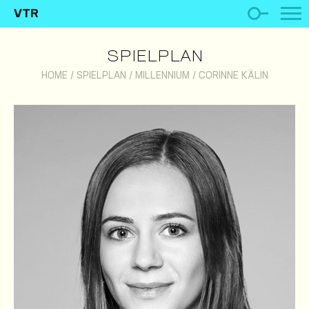
VTR
SPIELPLAN
HOME
/
SPIELPLAN
/
MILLENNIUM
/
CORINNE KÄLIN