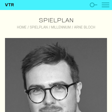
VTR
SPIELPLAN
HOME
/
SPIELPLAN
/
MILLENNIUM
/
ARNE BLOCH