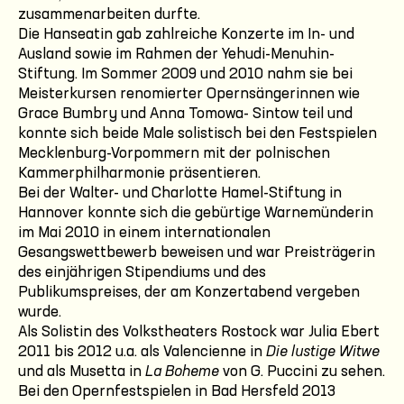
zusammenarbeiten durfte.
Die Hanseatin gab zahlreiche Konzerte im In- und
Ausland sowie im Rahmen der Yehudi-Menuhin-
Stiftung. Im Sommer 2009 und 2010 nahm sie bei
Meisterkursen renomierter Opernsängerinnen wie
Grace Bumbry und Anna Tomowa- Sintow teil und
konnte sich beide Male solistisch bei den Festspielen
Mecklenburg-Vorpommern mit der polnischen
Kammerphilharmonie präsentieren.
Bei der Walter- und Charlotte Hamel-Stiftung in
Hannover konnte sich die gebürtige Warnemünderin
im Mai 2010 in einem internationalen
Gesangswettbewerb beweisen und war Preisträgerin
des einjährigen Stipendiums und des
Publikumspreises, der am Konzertabend vergeben
wurde.
Als Solistin des Volkstheaters Rostock war Julia Ebert
2011 bis 2012 u.a. als Valencienne in
Die lustige Witwe
und als Musetta in
La Boheme
von G. Puccini zu sehen.
Bei den Opernfestspielen in Bad Hersfeld 2013