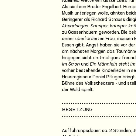
Adelheid Wette verfasste 1892 für 
Als sie ihren Bruder Engelbert Hump
Musik unterlegen wolle, ahnten beide
Geringerer als Richard Strauss diri
Abendsegen
,
Knusper, knusper kn
zu Gassenhauern geworden. Die bei
seiner überforderten Frau, müssen
Essen gibt. Angst haben sie vor d
am nächsten Morgen das Taumännch
hingegen sieht erstmal ganz freundli
im Stroh
und
Ein Männlein steht i
vorher bestehende Kinderlieder in
Hausregisseur Daniel Pfluger bringt
Bühne des Volkstheaters - und stellt
der Wald spielt.
BESETZUNG
Aufführungsdauer: ca. 2 Stunden, 1