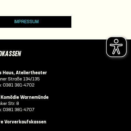
IMPRESSUM
DKASSEN
 Haus, Ateliertheater
ner Straße 134/135
n:
0381 381-4702
e Komödie Warnemünde
ker Str. 8
n:
0381 381-4707
re Vorverkaufskassen