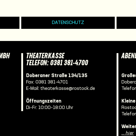
DATENSCHUTZ
GMBH
THEATERKASSE
ABEN
TELEFON: 0381 381-4700
Doberaner Straße 134/135
Großes
Fax: 0381 381-4701
Dobera
E-Mail:
theaterkasse@rostock.de
Telefo
Öffnungszeiten
Klein
Di–Fr: 10:00–18:00 Uhr
Rostoc
Telefo
Weite
… hier