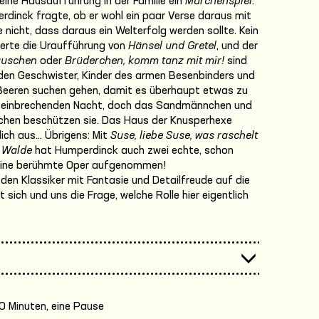
eine Hausaufführung in der Familie ein
Märchenspiel
.
erdinck fragte, ob er wohl ein paar Verse daraus mit
 nicht, dass daraus ein Welterfolg werden sollte. Kein
gierte die Uraufführung von
Hänsel und Gretel
, und der
äuschen
oder
Brüderchen, komm tanz mit mir!
sind
den Geschwister, Kinder des armen Besenbinders und
 Beeren suchen gehen, damit es überhaupt etwas zu
er einbrechenden Nacht, doch das Sandmännchen und
en beschützen sie. Das Haus der Knusperhexe
ch aus... Übrigens: Mit
Suse, liebe Suse, was raschelt
m Walde
hat Humperdinck auch zwei echte, schon
 seine berühmte Oper aufgenommen!
 den Klassiker mit Fantasie und Detailfreude auf die
 sich und uns die Frage, welche Rolle hier eigentlich
0 Minuten, eine Pause