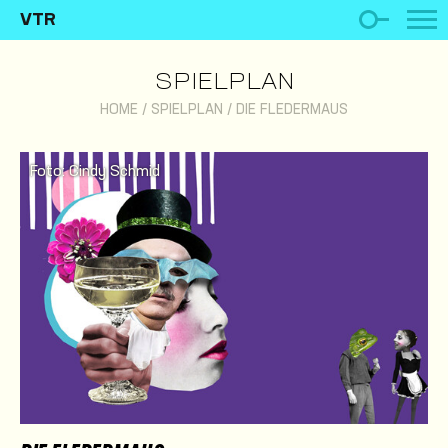
VTR
SPIELPLAN
HOME
/
SPIELPLAN
/
DIE FLEDERMAUS
Foto: Cindy Schmid