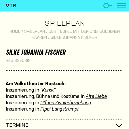
VTR
SPIELPLAN
HOME
/
SPIELPLAN
/
DER TEUFEL MIT DEN DREI GOLDENEN
HAAREN
/
SILKE JOHANNA FISCHER
SILKE JOHANNA FISCHER
REGISSEURIN
Am Volkstheater Rostock:
Inszenierung in
"Kunst"
Inszenierung, Bühne und Kostüme in
Alte Liebe
Inszenierung in
Offene Zweierbeziehung
Inszenierung in
Pippi Langstrumpf
TERMINE