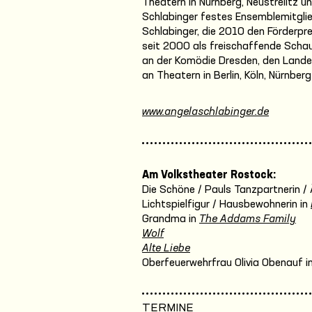
Theatern in Nürnberg, Neustrelitz 
Schlabinger festes Ensemblemitgli
Schlabinger, die 2010 den Förderpr
seit 2000 als freischaffende Schau
an der Komödie Dresden, den Land
an Theatern in Berlin, Köln, Nürnb
www.angelaschlabinger.de
Am Volkstheater Rostock:
Die Schöne / Pauls Tanzpartnerin / 
Lichtspielfigur / Hausbewohnerin in
Grandma in
The Addams Family
Wolf
Alte Liebe
Oberfeuerwehrfrau Olivia Obenauf i
TERMINE