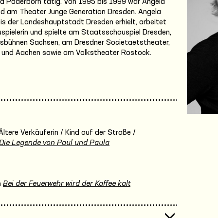
und Paderborn tätig. Von 1995 bis 1999 war Angela
ed am Theater Junge Generation Dresden. Angela
eis der Landeshauptstadt Dresden erhielt, arbeitet
spielerin und spielte am Staatsschauspiel Dresden,
esbühnen Sachsen, am Dresdner Societaetstheater,
erg und Aachen sowie am Volkstheater Rostock.
Ältere Verkäuferin / Kind auf der Straße /
Die Legende von Paul und Paula
n
Bei der Feuerwehr wird der Kaffee kalt