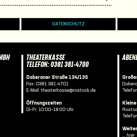
DATENSCHUTZ
GMBH
THEATERKASSE
ABEN
TELEFON: 0381 381-4700
Doberaner Straße 134/135
Großes
Fax: 0381 381-4701
Dobera
E-Mail:
theaterkasse@rostock.de
Telefo
Öffnungszeiten
Klein
Di–Fr: 10:00–18:00 Uhr
Rostoc
Telefo
Weite
… hier