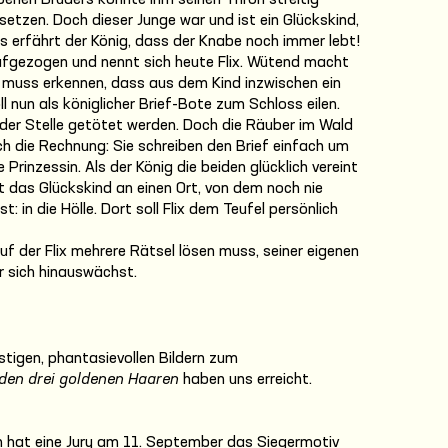
benen Bruders könnte ihm seinen Thron streitig
setzen. Doch dieser Junge war und ist ein Glückskind,
s erfährt der König, dass der Knabe noch immer lebt!
ufgezogen und nennt sich heute Flix. Wütend macht
 muss erkennen, dass aus dem Kind inzwischen ein
l nun als königlicher Brief-Bote zum Schloss eilen.
uf der Stelle getötet werden. Doch die Räuber im Wald
h die Rechnung: Sie schreiben den Brief einfach um
e Prinzessin. Als der König die beiden glücklich vereint
kt das Glückskind an einen Ort, von dem noch nie
in die Hölle. Dort soll Flix dem Teufel persönlich
uf der Flix mehrere Rätsel lösen muss, seiner eigenen
r sich hinauswächst.
ustigen, phantasievollen Bildern zum
 den drei goldenen Haaren
haben uns erreicht.
n hat eine Jury am 11. September das Siegermotiv