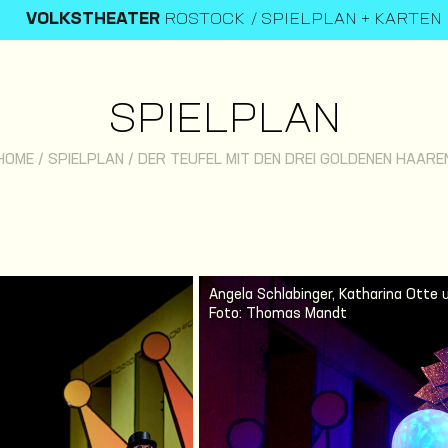
VOLKSTHEATER
ROSTOCK
SPIELPLAN + KARTEN
SPIELPLAN
HOME
/
SPIELPLAN
/
DER TEUFEL MIT DEN DREI GOLDENEN HAARE
Angela Schlabinger, Katharina Otte 
Foto: Thomas Mandt