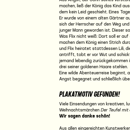
Aus Angst, der Sohn seines verstor
machen, ließ der König das Kind aus
dem kein Leid geschieht. Eines Tage
Er wurde von einem alten Gärtner a
sich der Herrscher auf den Weg und
junger Mann geworden ist. Dieser sol
Was Flix nicht weiß: Dort soll er a
machen dem König einen Strich durc
und Flix heiratet stattdessen Lili, di
antrifft, tobt er vor Wut und schic
jemand lebendig zurückgekommen ist: 
drei seiner goldenen Haare stehlen.
Eine wilde Abenteuerreise beginnt, a
Angst begegnet und schließlich übe
PLAKATMOTIV GEFUNDEN!
Viele Einsendungen von kreativen, l
Weihnachtsmärchen
Der Teufel mit
Wir sagen danke schön!
Aus allen eingereichten Kunstwerke