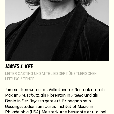
JAMES J. KEE
LEITER CASTING UND MITGLIED DER KÜNSTLERISCHEN
LEITUNG / TENOR
James J. Kee wurde am Volkstheater Rostock u. a. als
Max im
Freischütz
, als Florestan in
Fidelio
und als
Canio in
Der Bajazzo
gefeiert. Er begann sein
Gesangsstudium am Curtis Institut of Music in
Philadelphia (USA). Meisterkurse besuchte er u. a. bei