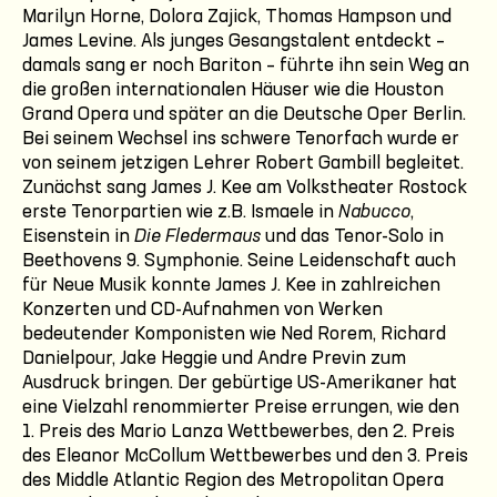
Marilyn Horne, Dolora Zajick, Thomas Hampson und
James Levine. Als junges Gesangstalent entdeckt –
damals sang er noch Bariton – führte ihn sein Weg an
die großen internationalen Häuser wie die Houston
Grand Opera und später an die Deutsche Oper Berlin.
Bei seinem Wechsel ins schwere Tenorfach wurde er
von seinem jetzigen Lehrer Robert Gambill begleitet.
Zunächst sang James J. Kee am Volkstheater Rostock
erste Tenorpartien wie z.B. Ismaele in
Nabucco
,
Eisenstein in
Die Fledermaus
und das Tenor-Solo in
Beethovens 9. Symphonie. Seine Leidenschaft auch
für Neue Musik konnte James J. Kee in zahlreichen
Konzerten und CD-Aufnahmen von Werken
bedeutender Komponisten wie Ned Rorem, Richard
Danielpour, Jake Heggie und Andre Previn zum
Ausdruck bringen. Der gebürtige US-Amerikaner hat
eine Vielzahl renommierter Preise errungen, wie den
1. Preis des Mario Lanza Wettbewerbes, den 2. Preis
des Eleanor McCollum Wettbewerbes und den 3. Preis
des Middle Atlantic Region des Metropolitan Opera