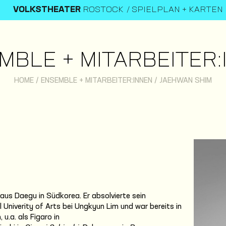
VOLKSTHEATER
ROSTOCK
SPIELPLAN + KARTEN
MBLE + MITARBEITER:
HOME
/
ENSEMBLE + MITARBEITER:INNEN
/
JAEHWAN SHIM
us Daegu in Südkorea. Er absolvierte sein
Univerity of Arts bei Ungkyun Lim und war bereits in
u.a. als Figaro in