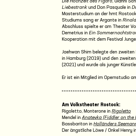
Die Hochzeit des Figaro
, Gianni Sch
Liebestrank
und Don Pasquale in
D
Masterstudium an der hmt Rostock 
Studiums sang er Argante in
Rinal
Abschluss spielte er am Theater 
Demetrius in
Ein Sommernachtstr
Kooperation mit dem Festival Junge
Jaehwan Shim belegte den zweiten 
in Hamburg (2019) und den zweite
(2021) und wurde als junger Künstl
Er ist ein Mitglied im Opernstudio 
Am Volkstheater Rostock:
Rigoletto, Monterone in
Rigoletto
Mendel in
Anatevka (Fiddler on the 
Bassbariton in
Holländers Seeman
Der ängstliche Löwe / Onkel Henry i