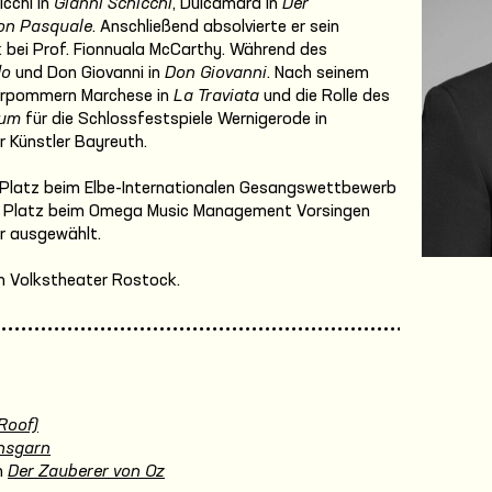
icchi in
Gianni Schicchi
, Dulcamara in
Der
on Pasquale
. Anschließend absolvierte er sein
bei Prof. Fionnuala McCarthy. Während des
do
und Don Giovanni in
Don Giovanni
. Nach seinem
Vorpommern Marchese in
La Traviata
und die Rolle des
aum
für die Schlossfestspiele Wernigerode in
r Künstler Bayreuth.
Platz beim Elbe-Internationalen Gesangswettbewerb
n Platz beim Omega Music Management Vorsingen
er ausgewählt.
am Volkstheater Rostock.
Roof)
nsgarn
n
Der Zauberer von Oz