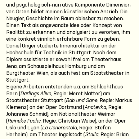
und psychologisch-narrative Komponente Dimension
von Orten bildet meinen künstlerischen Antrieb. Die
Neugier, Geschichte im Raum ablesbar zu machen.
Einen Text als angewandte Idee oder Konzept von
Realität zu erkennen und analysiert zu verorten, ihm
eine konkret sinnlich erfahrbare Form zu geben.
Daniel Unger studierte Innenarchitektur an der
Hochschule für Technik in Stuttgart. Nach dem
Diplom assistierte er sowohl frei am Theaterhaus
Jena, am Schauspielhaus Hamburg und am
Burgtheater Wien, als auch fest am Staatstheater in
Stuttgart.
Eigene Arbeiten entstanden u.a. am Schlachthaus
Bern (
Darlings Alive
, Regie: Meret Matter) am
Staatstheater Stuttgart (
Bab und Sane
, Regie: Markus
Klemenz) an der Oper Dortmund (
Anatevka
, Regie:
Johannes Schmid), am Nationaltheater Weimar
(
Reineke Fuchs
, Regie: Christian Weise), an der Oper
Oslo und Lyon (
La Cenerentola
, Regie: Stefan
Herheim), am Theater Ingolstadt (
Stella
, Regie: Brian