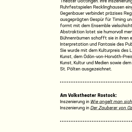
Theater Göttingen. Ihre Inszenieru
Ruhrfestspielen Recklinghausen ein
Gegenbauer verbindet präzises Regi
ausgeprägten Gespür für Timing und
formt mit dem Ensemble vielschicht
Abstraktion lotet sie humorvoll me
Bühnenräumen schafft sie in ihren e
Interpretation und Fantasie des Pu
Sie wurde mit dem Kulturpreis des L
Kunst, dem Ödön-von-Horváth-Preis,
Kunst, Kultur und Medien sowie dem
St. Pölten ausgezeichnet.
Am Volkstheater Rostock:
Inszenierung in
Wie angelt man sich
Inszenierung in
Der Zauberer von O