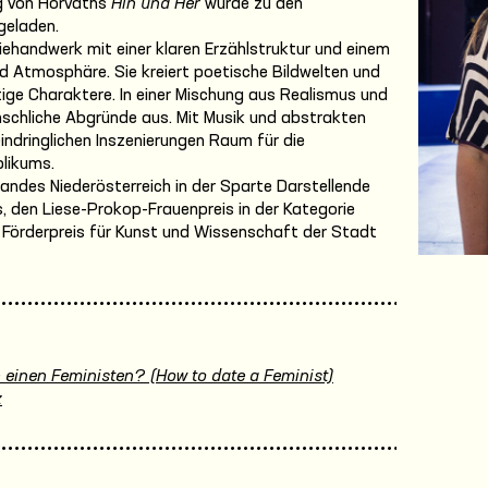
ng von Horváths
Hin und Her
wurde zu den
geladen.
ehandwerk mit einer klaren Erzählstruktur und einem
 Atmosphäre. Sie kreiert poetische Bildwelten und
ige Charaktere. In einer Mischung aus Realismus und
nschliche Abgründe aus. Mit Musik und abstrakten
indringlichen Inszenierungen Raum für die
blikums.
andes Niederösterreich in der Sparte Darstellende
 den Liese-Prokop-Frauenpreis in der Kategorie
 Förderpreis für Kunst und Wissenschaft der Stadt
 einen Feministen? (How to date a Feminist)
z