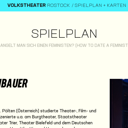
VOLKSTHEATER
ROSTOCK
SPIELPLAN + KARTEN
SPIELPLAN
 ANGELT MAN SICH EINEN FEMINISTEN? (HOW TO DATE A FEMINIST
NBAUER
 Pölten (Österreich) studierte Theater-, Film- und
zenierte u.a. am Burgtheater, Staatstheater
ter Trier, Theater Bielefeld und dem Deutschen