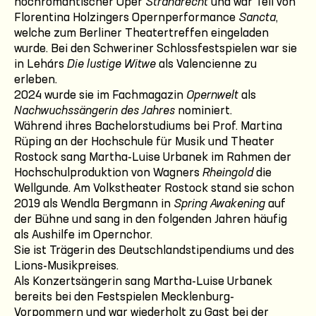
hochromantischer Oper
Strandrecht
und war Teil von
Florentina Holzingers Opernperformance
Sancta
,
welche zum Berliner Theatertreffen eingeladen
wurde. Bei den Schweriner Schlossfestspielen war sie
in Lehárs
Die lustige Witwe
als Valencienne zu
erleben.
2024 wurde sie im Fachmagazin
Opernwelt
als
Nachwuchssängerin des Jahres
nominiert.
Während ihres Bachelorstudiums bei Prof. Martina
Rüping an der Hochschule für Musik und Theater
Rostock sang Martha-Luise Urbanek im Rahmen der
Hochschulproduktion von Wagners
Rheingold
die
Wellgunde. Am Volkstheater Rostock stand sie schon
2019 als Wendla Bergmann in
Spring Awakening
auf
der Bühne und sang in den folgenden Jahren häufig
als Aushilfe im Opernchor.
Sie ist Trägerin des Deutschlandstipendiums und des
Lions-Musikpreises.
Als Konzertsängerin sang Martha-Luise Urbanek
bereits bei den Festspielen Mecklenburg-
Vorpommern und war wiederholt zu Gast bei der