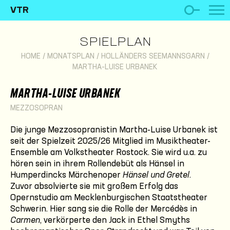
VTR
SPIELPLAN
HOME
/
MONATSPLAN
/
HOLLÄNDERS SEEMANNSGARN
/
MARTHA-LUISE URBANEK
MARTHA-LUISE URBANEK
MEZZOSOPRAN
Die junge Mezzosopranistin Martha-Luise Urbanek ist
seit der Spielzeit 2025/26 Mitglied im Musiktheater-
Ensemble am Volkstheater Rostock. Sie wird u.a. zu
hören sein in ihrem Rollendebüt als Hänsel in
Humperdincks Märchenoper
Hänsel und Gretel
.
Zuvor absolvierte sie mit großem Erfolg das
Opernstudio am Mecklenburgischen Staatstheater
Schwerin. Hier sang sie die Rolle der Mercédès in
Carmen
, verkörperte den Jack in Ethel Smyths