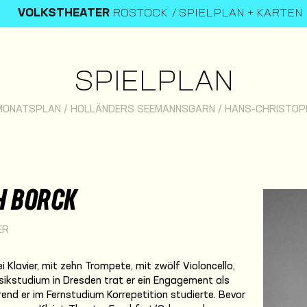
VOLKSTHEATER
ROSTOCK
SPIELPLAN + KARTEN
SPIELPLAN
MONATSPLAN
/
HOLLÄNDERS SEEMANNSGARN
/
HANS-CHRISTOP
H BORCK
ER
 Klavier, mit zehn Trompete, mit zwölf Violoncello,
sikstudium in Dresden trat er ein Engagement als
rend er im Fernstudium Korrepetition studierte. Bevor