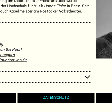
chtung am Kleist-Theater Frankfurt/Oder wurde,
an der Hochschule für Musik
Hanns Eisler
in Berlin. Seit
3 auch Kapellmeister am Rostocker Volkstheater.
ly
 on the Roof)
annsgarn
Zauberer von Oz
DATENSCHUTZ