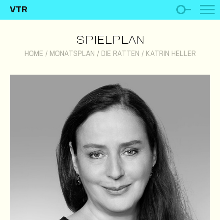
VTR
SPIELPLAN
HOME
/
MONATSPLAN
/
DIE RATTEN
/
KATRIN HELLER