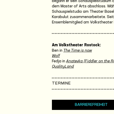
begann er sein Schauspielstudium a
dem Master of Arts abschloss. Währ
Schauspielstudio am Theater Basel,
Karabulut zusammenarbeitete. Seit 
Ensemblemitglied am Volkstheater
Am Volkstheater Rostock:
Ben in
The Time is now
Wolf
Fedja in
Anatevka (Fiddler on the R
QualityLand
TERMINE
BARRIEREFREIHEIT