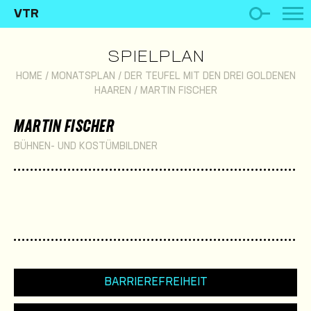
VTR
SPIELPLAN
HOME
/
MONATSPLAN
/
DER TEUFEL MIT DEN DREI GOLDENEN
HAAREN
/
MARTIN FISCHER
MARTIN FISCHER
BÜHNEN- UND KOSTÜMBILDNER
BARRIEREFREIHEIT