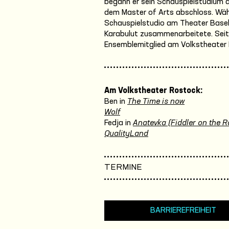
begann er sein Schauspielstudium a
dem Master of Arts abschloss. Währ
Schauspielstudio am Theater Basel,
Karabulut zusammenarbeitete. Seit 
Ensemblemitglied am Volkstheater
Am Volkstheater Rostock:
Ben in
The Time is now
Wolf
Fedja in
Anatevka (Fiddler on the R
QualityLand
TERMINE
BARRIEREFREIHEIT