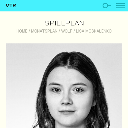
VTR
SPIELPLAN
HOME
/
MONATSPLAN
/
WOLF
/
LISA MOSKALENKO