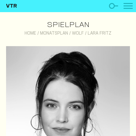
VTR
SPIELPLAN
HOME
/
MONATSPLAN
/
WOLF
/
LARA FRITZ