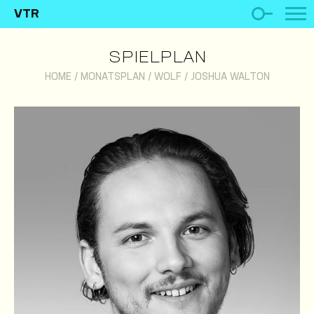
VTR
SPIELPLAN
HOME
/
MONATSPLAN
/
WOLF
/
JOSHUA WALTON