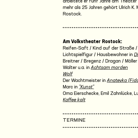
arbeitete er fünf Jahre am Theater
mehr als 25 Jahren gehört Ulrich K
Rostock.
Am Volkstheater Rostock:
Reifen-Saft / Kind auf der Straße /
Lichtspielfigur / Hausbewohner in
D
Breitner / Bregenz / Dragan / Möller
Walter u.a. in
Achtsam morden
Wolf
Der Wachtmeister in
Anatevka (Fidd
Marc in
"Kunst"
Oma Eierschecke, Emil Zahnlücke, Luis
Kaffee kalt
TERMINE