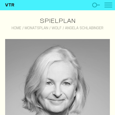
VTR
SPIELPLAN
HOME
/
MONATSPLAN
/
WOLF
/
ANGELA SCHLABINGER