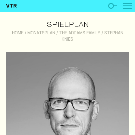
VTR
SPIELPLAN
HOME
/
MONATSPLAN
/
THE ADDAMS FAMILY
/
STEPHAN
KNIES