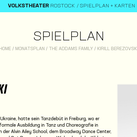
VOLKSTHEATER
ROSTOCK
SPIELPLAN + KARTEN
SPIELPLAN
HOME
/
MONATSPLAN
/
THE ADDAMS FAMILY
/
KIRILL BEREZOVSK
KI
, Ukraine, hatte sein Tanzdebüt in Freiburg, wo er
 formale Ausbildung in Tanz und Choreografie in
n der Alvin Ailey School, dem Broadway Dance Center,