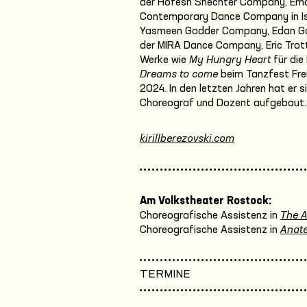
der Hofesh Shechter Company, Ema
Contemporary Dance Company in Israe
Yasmeen Godder Company, Edan Gorl
der MIRA Dance Company, Eric Trott
Werke wie
My Hungry Heart
für die
Dreams to come
beim Tanzfest Frei
2024. In den letzten Jahren hat er s
Choreograf und Dozent aufgebaut.
kirillberezovski.com
Am Volkstheater Rostock:
Choreografische Assistenz in
The 
Choreografische Assistenz in
Anate
TERMINE