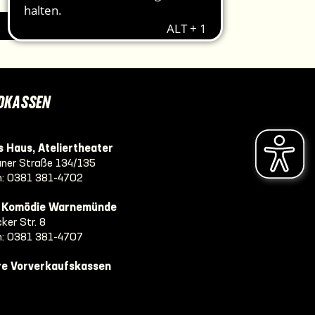
IMPRESSUM
DKASSEN
 Haus, Ateliertheater
ner Straße 134/135
n:
0381 381-4702
e Komödie Warnemünde
ker Str. 8
n:
0381 381-4707
re Vorverkaufskassen