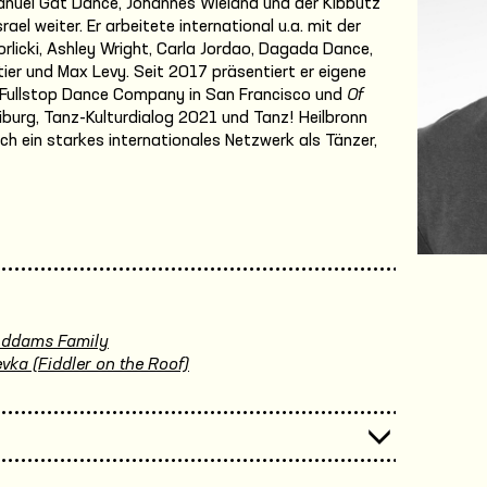
nuel Gat Dance, Johannes Wieland und der Kibbutz
l weiter. Er arbeitete international u.a. mit der
icki, Ashley Wright, Carla Jordao, Dagada Dance,
ier und Max Levy. Seit 2017 präsentiert er eigene
 Fullstop Dance Company in San Francisco und
Of
burg, Tanz-Kulturdialog 2021 und Tanz! Heilbronn
ich ein starkes internationales Netzwerk als Tänzer,
Addams Family
vka (Fiddler on the Roof)