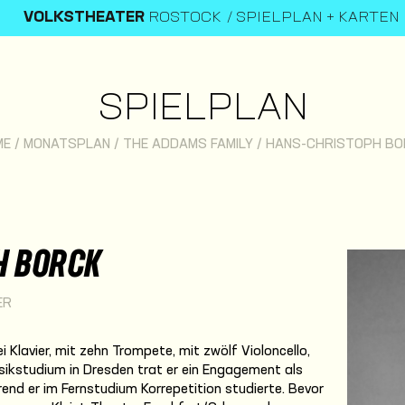
VOLKSTHEATER
ROSTOCK
SPIELPLAN + KARTEN
SPIELPLAN
ME
/
MONATSPLAN
/
THE ADDAMS FAMILY
/
HANS-CHRISTOPH BO
H BORCK
ER
 Klavier, mit zehn Trompete, mit zwölf Violoncello,
sikstudium in Dresden trat er ein Engagement als
rend er im Fernstudium Korrepetition studierte. Bevor