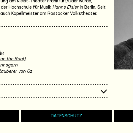
chtung am Kleist-Theater Frankfurt/Oder wurde,
an der Hochschule für Musik
Hanns Eisler
in Berlin. Seit
3 auch Kapellmeister am Rostocker Volkstheater.
ly
 on the Roof)
annsgarn
Zauberer von Oz
DATENSCHUTZ