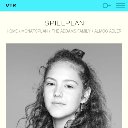
VTR
SPIELPLAN
HOME
/
MONATSPLAN
/
THE ADDAMS FAMILY
/
ALMOG ADLER