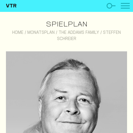
VTR
SPIELPLAN
HOME
/
MONATSPLAN
/
THE ADDAMS FAMILY
/
STEFFEN
SCHREIER