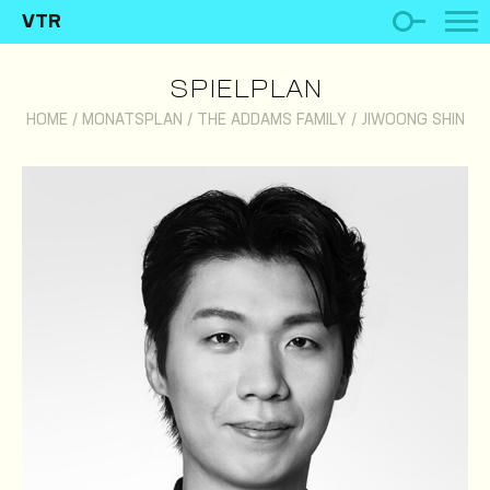
VTR
SPIELPLAN
HOME
/
MONATSPLAN
/
THE ADDAMS FAMILY
/
JIWOONG SHIN