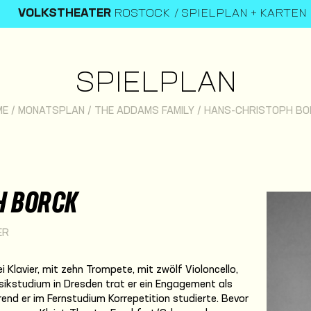
VOLKSTHEATER
ROSTOCK
SPIELPLAN + KARTEN
SPIELPLAN
ME
/
MONATSPLAN
/
THE ADDAMS FAMILY
/
HANS-CHRISTOPH BO
H BORCK
ER
 Klavier, mit zehn Trompete, mit zwölf Violoncello,
sikstudium in Dresden trat er ein Engagement als
rend er im Fernstudium Korrepetition studierte. Bevor