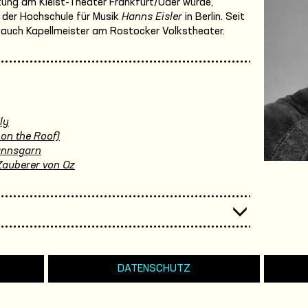
chtung am Kleist-Theater Frankfurt/Oder wurde,
an der Hochschule für Musik
Hanns Eisler
in Berlin. Seit
3 auch Kapellmeister am Rostocker Volkstheater.
ly
 on the Roof)
annsgarn
Zauberer von Oz
DATENSCHUTZ