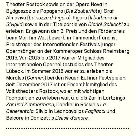
Theater Rostock sowie an der Opera Nova in
Bydgoszcz als Papageno (
Die Zauberflöte
), Graf
Almaviva (
Le nozze di Figaro
), Figaro (
Il barbiere di
Siviglia
) sowie in der Titelpartie von
Gianni Schicchi
zu
erleben. Er gewann den 3. Preis und den Förderpreis
beim Maritim Wettbewerb in Timmendorf und ist
Preisträger des Internationalen Festivals junger
Opernsänger an der Kammeroper Schloss Rheinsberg
2015. Von 2015 bis 2017 war er Mitglied des
Internationalen Opernelitestudios des Theater
Lübeck. Im Sommer 2016 war er zu erleben als
Morales (
Carmen
) bei den Neuen Eutiner Festspielen.
Seit Dezember 2017 ist er Ensemblemitglied des
Volkstheaters Rostock, wo er mit wichtigen
Fachpartien zu erleben war, u. a. als Zar in Lortzings
Zar und Zimmermann
, Dandini in Rossinis
La
Cenerentola
, Silvio in Leoncavallos
Pagliacci
und
Belcore in Donizettis
L'elisir d'amore
.