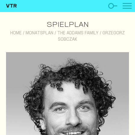
VTR
SPIELPLAN
HOME
/
MONATSPLAN
/
THE ADDAMS FAMILY
/
GRZEGORZ
SOBCZAK