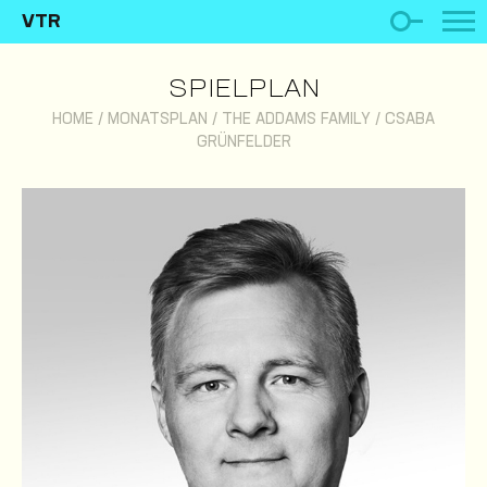
VTR
SPIELPLAN
HOME
/
MONATSPLAN
/
THE ADDAMS FAMILY
/
CSABA
GRÜNFELDER