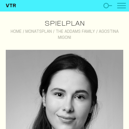
VTR
SPIELPLAN
HOME
/
MONATSPLAN
/
THE ADDAMS FAMILY
/
AGOSTINA
MIGONI