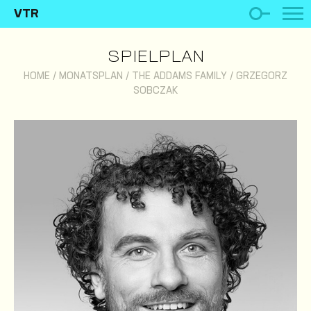
VTR
SPIELPLAN
HOME
/
MONATSPLAN
/
THE ADDAMS FAMILY
/
GRZEGORZ
SOBCZAK