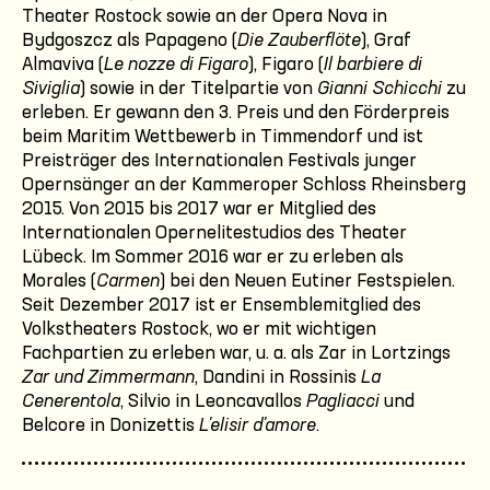
Theater Rostock sowie an der Opera Nova in
Bydgoszcz als Papageno (
Die Zauberflöte
), Graf
Almaviva (
Le nozze di Figaro
), Figaro (
Il barbiere di
Siviglia
) sowie in der Titelpartie von
Gianni Schicchi
zu
erleben. Er gewann den 3. Preis und den Förderpreis
beim Maritim Wettbewerb in Timmendorf und ist
Preisträger des Internationalen Festivals junger
Opernsänger an der Kammeroper Schloss Rheinsberg
2015. Von 2015 bis 2017 war er Mitglied des
Internationalen Opernelitestudios des Theater
Lübeck. Im Sommer 2016 war er zu erleben als
Morales (
Carmen
) bei den Neuen Eutiner Festspielen.
Seit Dezember 2017 ist er Ensemblemitglied des
Volkstheaters Rostock, wo er mit wichtigen
Fachpartien zu erleben war, u. a. als Zar in Lortzings
Zar und Zimmermann
, Dandini in Rossinis
La
Cenerentola
, Silvio in Leoncavallos
Pagliacci
und
Belcore in Donizettis
L'elisir d'amore
.