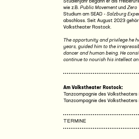
Studienjahr begann er als freiberuf
wie z.B.
Public Movement
und
Zero 
Studium am SEAD -
Salzburg Expe
abschloss. Seit August 2023 gehö
Volkstheater Rostock.
The opportunity and privilege he ha
years, guided him to the irrepress
dancer and human being. He consid
continue to nourish his intellect an
Am Volkstheater Rostock:
Tanzcompagnie des Volkstheaters 
Tanzcompagnie des Volkstheaters 
TERMINE