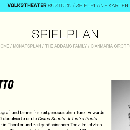
VOLKSTHEATER
ROSTOCK
SPIELPLAN + KARTEN
SPIELPLAN
HOME
/
MONATSPLAN
/
THE ADDAMS FAMILY
/
GIANMARIA GIROTT
TTO
ograf und Lehrer für zeitgenössischen Tanz. Er wurde
9 absolvierte er die
Civica Scuola di Teatro Paolo
or in Theater und zeitgenössischem Tanz. Im letzten