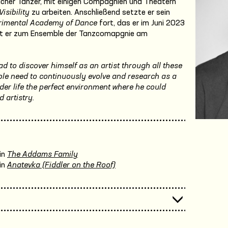
licher Tänzer, mit einigen Compagnien und Theatern
Visibility
zu arbeiten. Anschließend setzte er sein
rimental Academy of Dance
fort, das er im Juni 2023
rt er zum Ensemble der Tanzcomapgnie am
d to discover himself as an artist through all these
ible need to continuously evolve and research as a
er life the perfect environment where he could
d artistry.
in
The Addams Family
in
Anatevka (Fiddler on the Roof)