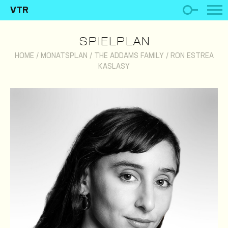
VTR
SPIELPLAN
HOME
/
MONATSPLAN
/
THE ADDAMS FAMILY
/
RON ESTREA
KASLASY