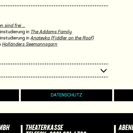
sind frei ...
instudierung in
The Addams Family
instudierung in
Anatevka (Fiddler on the Roof)
n
Holländers Seemannsgarn
DATENSCHUTZ
GMBH
THEATERKASSE
ABEN