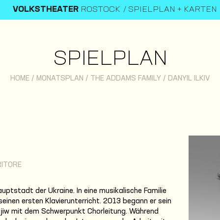
VOLKSTHEATER
ROSTOCK
SPIELPLAN + KARTEN
SPIELPLAN
HOME
/
MONATSPLAN
/
THE ADDAMS FAMILY
/
DANYIL ILKIV
RITORE
auptstadt der Ukraine. In eine musikalische Familie
 seinen ersten Klavierunterricht. 2013 begann er sein
Kyjiw mit dem Schwerpunkt Chorleitung. Während