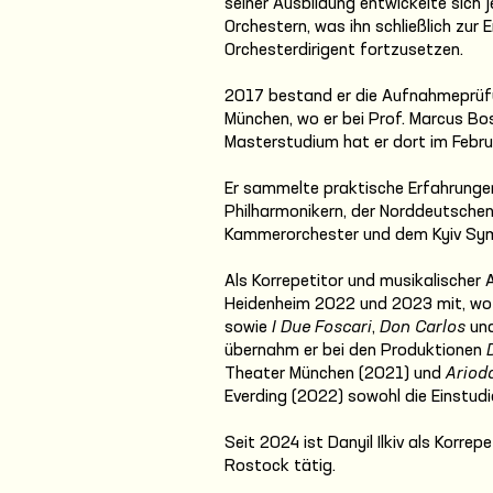
seiner Ausbildung entwickelte sich 
Orchestern, was ihn schließlich zur
Orchesterdirigent fortzusetzen.
2017 bestand er die Aufnahmeprüfu
München, wo er bei Prof. Marcus Bos
Masterstudium hat er dort im Febru
Er sammelte praktische Erfahrunge
Philharmonikern, der Norddeutsche
Kammerorchester und dem Kyiv Sy
Als Korrepetitor und musikalischer A
Heidenheim 2022 und 2023 mit, wo
sowie
I Due Foscari
,
Don Carlos
un
übernahm er bei den Produktionen
Theater München (2021) und
Ariod
Everding (2022) sowohl die Einstudi
Seit 2024 ist Danyil Ilkiv als Korrep
Rostock tätig.