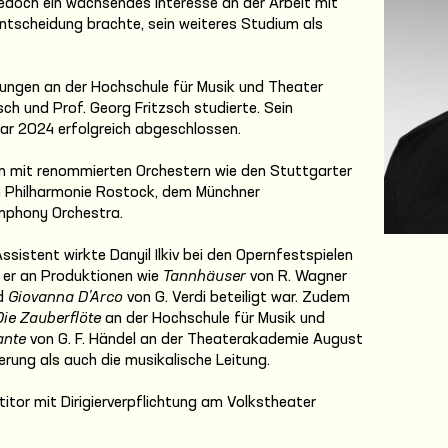
jedoch ein wachsendes Interesse an der Arbeit mit
 Entscheidung brachte, sein weiteres Studium als
ngen an der Hochschule für Musik und Theater
ch und Prof. Georg Fritzsch studierte. Sein
ar 2024 erfolgreich abgeschlossen.
n mit renommierten Orchestern wie den Stuttgarter
n Philharmonie Rostock, dem Münchner
mphony Orchestra.
ssistent wirkte Danyil Ilkiv bei den Opernfestspielen
 er an Produktionen wie
Tannhäuser
von R. Wagner
d
Giovanna D’Arco
von G. Verdi beteiligt war. Zudem
Die Zauberflöte
an der Hochschule für Musik und
ante
von G. F. Händel an der Theaterakademie August
erung als auch die musikalische Leitung.
etitor mit Dirigierverpflichtung am Volkstheater