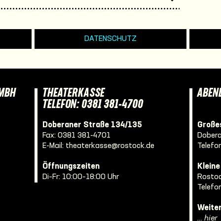
DATENSCHUTZ
GMBH
THEATERKASSE
ABEN
TELEFON: 0381 381-4700
Doberaner Straße 134/135
Großes
Fax: 0381 381-4701
Dobera
E-Mail:
theaterkasse@rostock.de
Telefo
Öffnungszeiten
Klein
Di–Fr: 10:00–18:00 Uhr
Rostoc
Telefo
Weite
… hier