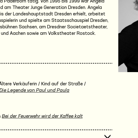
und Paderborn tätig. Von 1995 bis 1999 war Angela
ed am Theater Junge Generation Dresden. Angela
eis der Landeshauptstadt Dresden erhielt, arbeitet
spielerin und spielte am Staatsschauspiel Dresden,
esbühnen Sachsen, am Dresdner Societaetstheater,
erg und Aachen sowie am Volkstheater Rostock.
Ältere Verkäuferin / Kind auf der Straße /
Die Legende von Paul und Paula
n
Bei der Feuerwehr wird der Kaffee kalt