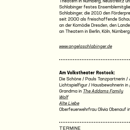
Theatern in Nürnberg, Neustrelitz 
Schlabinger festes Ensemblemitgli
Schlabinger, die 2010 den Förderpr
seit 2000 als freischaffende Schau
an der Komödie Dresden, den Land
an Theatern in Berlin, Köln, Nürnb
www.angelaschlabinger.de
Am Volkstheater Rostock:
Die Schöne / Pauls Tanzpartnerin / 
Lichtspielfigur / Hausbewohnerin in
Grandma in
The Addams Family
Wolf
Alte Liebe
Oberfeuerwehrfrau Olivia Obenauf i
TERMINE