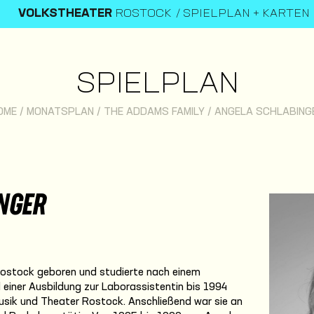
VOLKSTHEATER
ROSTOCK
SPIELPLAN + KARTEN
SPIELPLAN
OME
/
MONATSPLAN
/
THE ADDAMS FAMILY
/
ANGELA SCHLABING
NGER
Rostock geboren und studierte nach einem
iner Ausbildung zur Laborassistentin bis 1994
usik und Theater Rostock. Anschließend war sie an