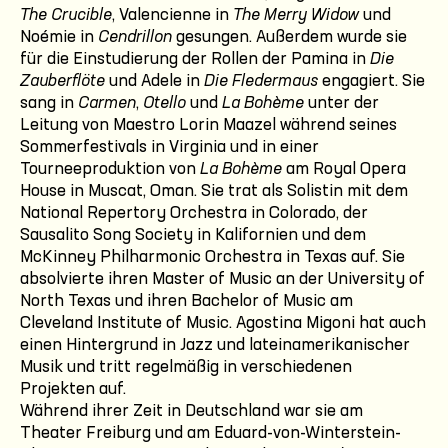
The Crucible
, Valencienne in
The Merry Widow
und
Noémie in
Cendrillon
gesungen. Außerdem wurde sie
für die Einstudierung der Rollen der Pamina in
Die
Zauberflöte
und Adele in
Die Fledermaus
engagiert. Sie
sang in
Carmen
,
Otello
und
La Bohème
unter der
Leitung von Maestro Lorin Maazel während seines
Sommerfestivals in Virginia und in einer
Tourneeproduktion von
La Bohème
am Royal Opera
House in Muscat, Oman. Sie trat als Solistin mit dem
National Repertory Orchestra in Colorado, der
Sausalito Song Society in Kalifornien und dem
McKinney Philharmonic Orchestra in Texas auf. Sie
absolvierte ihren Master of Music an der University of
North Texas und ihren Bachelor of Music am
Cleveland Institute of Music. Agostina Migoni hat auch
einen Hintergrund in Jazz und lateinamerikanischer
Musik und tritt regelmäßig in verschiedenen
Projekten auf.
Während ihrer Zeit in Deutschland war sie am
Theater Freiburg und am Eduard-von-Winterstein-