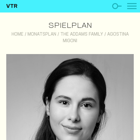
VTR
SPIELPLAN
HOME
/
MONATSPLAN
/
THE ADDAMS FAMILY
/
AGOSTINA
MIGONI